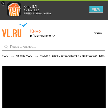
×
Кино ВЛ
VIEW
FarPost LLC
FREE - In Google Play
Кино
Войти
в Партизанске
→
→
VL.ru
Кино на VL.ru
Фильм «Тихое место: Азраэль» в кинотеатрах Партизанска. Купить билеты!