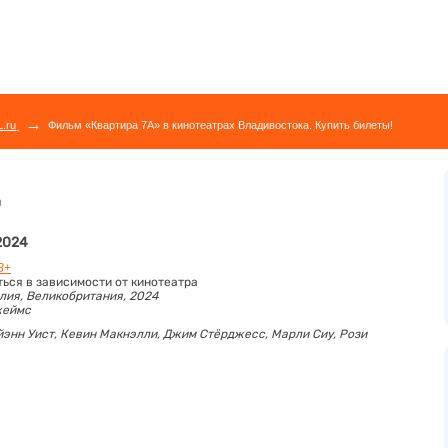
→
L.ru
Фильм «Квартира 7А» в кинотеатрах Владивостока. Купить билеты!
ы
 2024
8+
ться в зависимости от кинотеатра
лия, Великобритания, 2024
жеймс
йэнн Уист,
Кевин Макнэлли,
Джим Стёрджесс,
Марли Сиу,
Рози