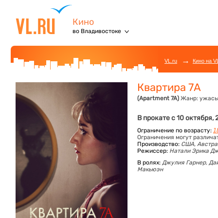
Кино
во Владивостоке
→
VL.ru
Кино на V
Квартира 7А
(Apartment 7A)
Жанр:
ужас
В прокате с 10 октября,
Ограничение по возрасту:
1
Ограничения могут различа
Производство:
США, Австра
Режиссер:
Натали Эрика Д
В ролях:
Джулия Гарнер,
Да
Макьюэн