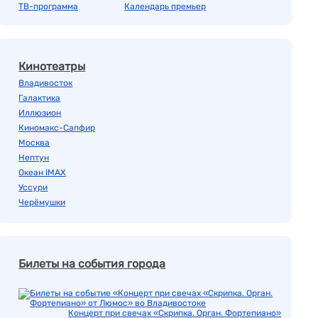
ТВ-программа
Календарь премьер
Кинотеатры
Владивосток
Галактика
Иллюзион
Киномакс-Сапфир
Москва
Нептун
Океан IMAX
Уссури
Черёмушки
Билеты на события города
Концерт при свечах «Скрипка. Орган. Фортепиано»