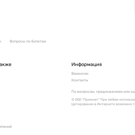
к
Вопросы по билетам
также
Информация
Вакансии
Контакты
По вопросам, предложениям или о
© ООО "Примнет" При любом использов
Цитирование в Интернете возможно т
мпаний