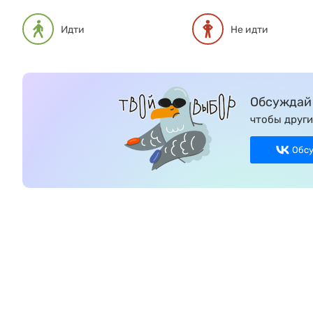
Идти
Не идти
Обсуждай 
чтобы други
Обс