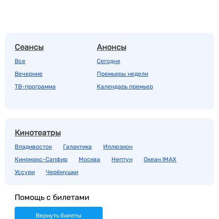
Сеансы
Анонсы
Все
Сегодня
Вечерние
Премьеры недели
ТВ-программа
Календарь премьер
Кинотеатры
Владивосток
Галактика
Иллюзион
Киномакс-Сапфир
Москва
Нептун
Океан IMAX
Уссури
Черёмушки
Помощь с билетами
Вернуть билеты