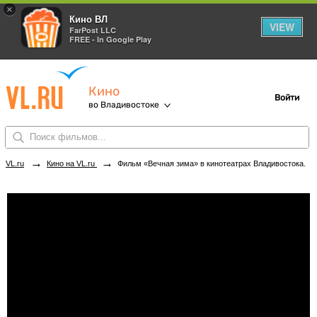
×
Кино ВЛ
VIEW
FarPost LLC
FREE - In Google Play
Кино
Войти
во Владивостоке
→
→
VL.ru
Кино на VL.ru
Фильм «Вечная зима» в кинотеатрах Владивостока. Купить билеты!