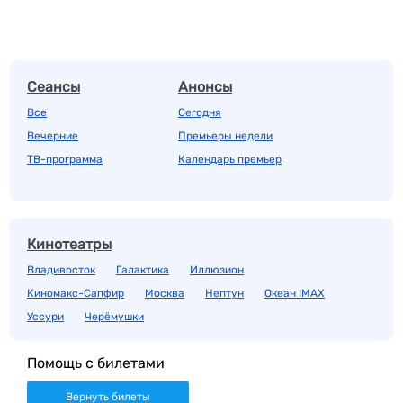
Сеансы
Анонсы
Все
Сегодня
Вечерние
Премьеры недели
ТВ-программа
Календарь премьер
Кинотеатры
Владивосток
Галактика
Иллюзион
Киномакс-Сапфир
Москва
Нептун
Океан IMAX
Уссури
Черёмушки
Помощь с билетами
Вернуть билеты