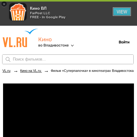
×
Кино ВЛ
VIEW
FarPost LLC
FREE - In Google Play
Кино
Войти
во Владивостоке
→
→
VL.ru
Кино на VL.ru
Фильм «Суперпапочка» в кинотеатрах Владивостока. Купить билеты!