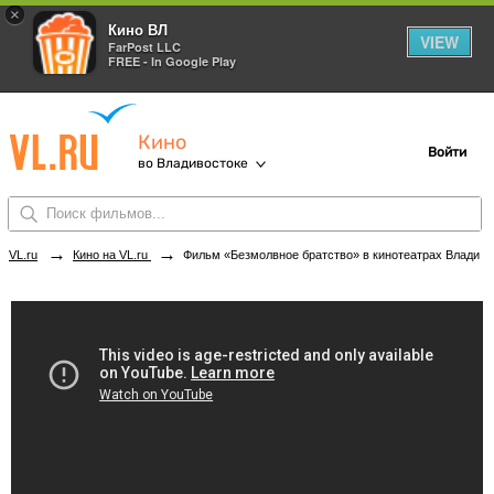
×
Кино ВЛ
VIEW
FarPost LLC
FREE - In Google Play
Кино
Войти
во Владивостоке
→
→
VL.ru
Кино на VL.ru
Фильм «Безмолвное братство» в кинотеатрах Владивостока. Купить билеты!