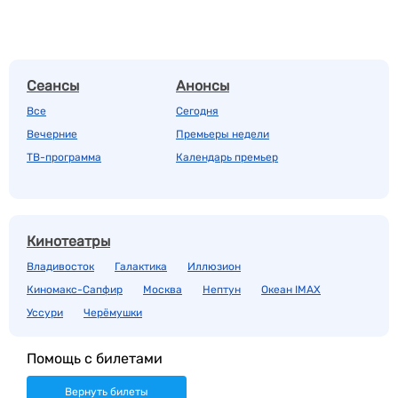
Сеансы
Анонсы
Все
Сегодня
Вечерние
Премьеры недели
ТВ-программа
Календарь премьер
Кинотеатры
Владивосток
Галактика
Иллюзион
Киномакс-Сапфир
Москва
Нептун
Океан IMAX
Уссури
Черёмушки
Помощь с билетами
Вернуть билеты