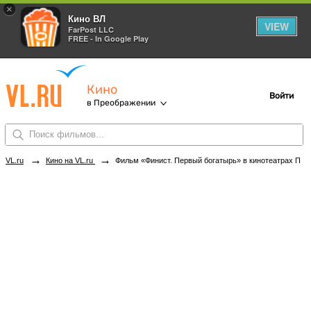
×
Кино ВЛ
VIEW
FarPost LLC
FREE - In Google Play
Кино
Войти
в Преображении
→
→
VL.ru
Кино на VL.ru
Фильм «Финист. Первый богатырь» в кинотеатрах Преображения. Купить билеты!