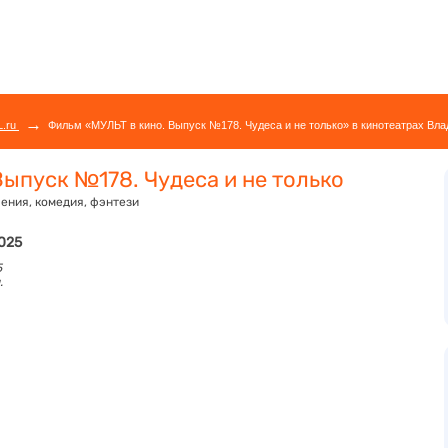
→
L.ru
Фильм «МУЛЬТ в кино. Выпуск №178. Чудеса и не только» в кинотеатрах Вла
Выпуск №178. Чудеса и не только
ения, комедия, фэнтези
2025
5
.