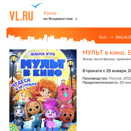
Кино
во Владивостоке
→
VL.ru
Кино на V
МУЛЬТ в кино. 
Жанр:
мультфильм, приключ
В прокате с 25 января, 
Производство:
Россия, 202
Продолжительность:
50 мин