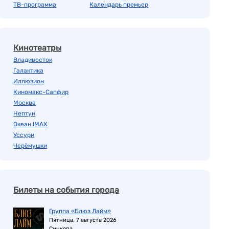
ТВ-программа
Календарь премьер
Кинотеатры
Владивосток
Галактика
Иллюзион
Киномакс-Сапфир
Москва
Нептун
Океан IMAX
Уссури
Черёмушки
Билеты на события города
Группа «Блюз Лайм»
Пятница, 7 августа 2026
Синкопа