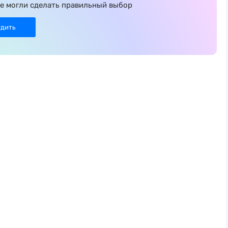
е могли сделать правильный выбор
удить