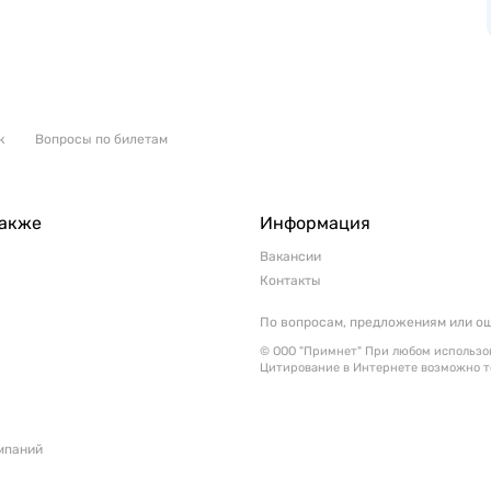
к
Вопросы по билетам
также
Информация
Вакансии
Контакты
По вопросам, предложениям или о
© ООО "Примнет" При любом использов
Цитирование в Интернете возможно т
мпаний