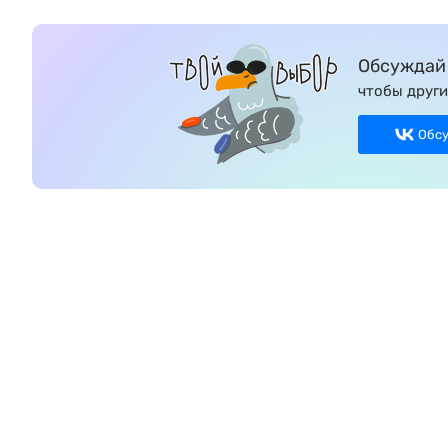
Обсуждай 
чтобы други
Обс