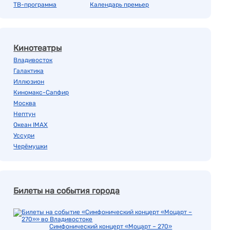
ТВ-программа
Календарь премьер
Кинотеатры
Владивосток
Галактика
Иллюзион
Киномакс-Сапфир
Москва
Нептун
Океан IMAX
Уссури
Черёмушки
Билеты на события города
Симфонический концерт «Моцарт – 270»