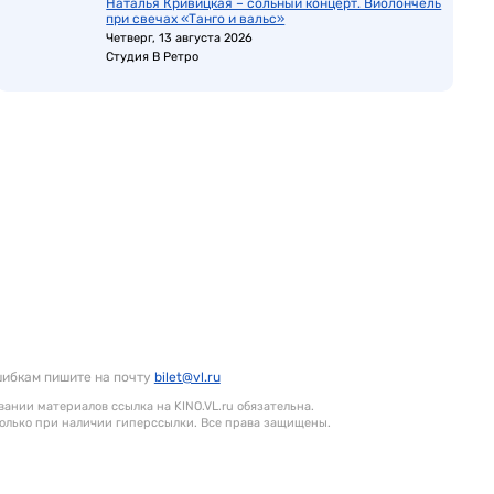
Наталья Кривицкая – сольный концерт. Виолончель
при свечах «Танго и вальс»
Четверг, 13 августа 2026
Студия В Ретро
шибкам пишите на почту
bilet@vl.ru
ании материалов ссылка на KINO.VL.ru обязательна.
олько при наличии гиперссылки. Все права защищены.