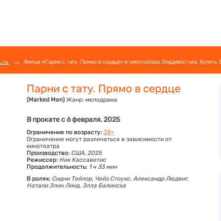
→
L.ru
Фильм «Парни с тату. Прямо в сердце» в кинотеатрах Владивостока. Купить 
Парни с тату. Прямо в сердце
(Marked Men)
Жанр:
мелодрама
В прокате с 6 февраля, 2025
Ограничение по возрасту:
18+
Ограничения могут различаться в зависимости от
кинотеатра
Производство:
США, 2025
Режиссер:
Ник Кассаветис
Продолжительность:
1 ч 33 мин
В ролях:
Сидни Тейлор,
Чейз Стоукс,
Александр Людвиг,
Натали Элин Линд,
Элла Балинска