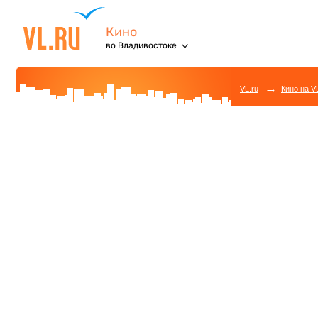
Кино
во Владивостоке
→
VL.ru
Кино на V