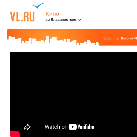
Кино
во Владивостоке
→
VL.ru
Кино на V