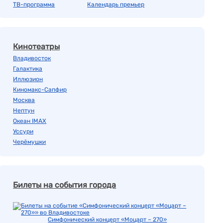
ТВ-программа
Календарь премьер
Кинотеатры
Владивосток
Галактика
Иллюзион
Киномакс-Сапфир
Москва
Нептун
Океан IMAX
Уссури
Черёмушки
Билеты на события города
Симфонический концерт «Моцарт – 270»