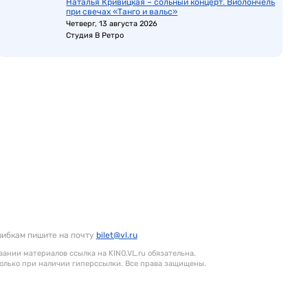
Наталья Кривицкая – сольный концерт. Виолончель
при свечах «Танго и вальс»
Четверг, 13 августа 2026
Студия В Ретро
шибкам пишите на почту
bilet@vl.ru
ании материалов ссылка на KINO.VL.ru обязательна.
олько при наличии гиперссылки. Все права защищены.