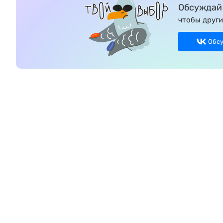
Обсуждай 
чтобы други
Обс