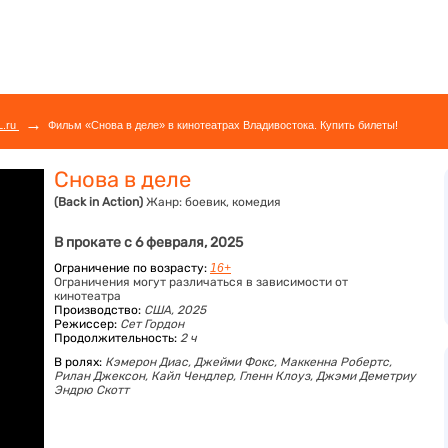
→
L.ru
Фильм «Снова в деле» в кинотеатрах Владивостока. Купить билеты!
Снова в деле
(Back in Action)
Жанр:
боевик, комедия
В прокате с 6 февраля, 2025
Ограничение по возрасту:
16+
Ограничения могут различаться в зависимости от
кинотеатра
Производство:
США, 2025
Режиссер:
Сет Гордон
Продолжительность:
2 ч
В ролях:
Кэмерон Диас,
Джейми Фокс,
Маккенна Робертс,
Рилан Джексон,
Кайл Чендлер,
Гленн Клоуз,
Джэми Деметриу
Эндрю Скотт