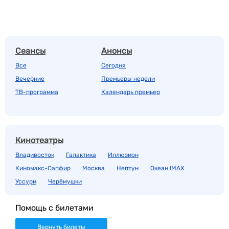
Сеансы
Анонсы
Все
Сегодня
Вечерние
Премьеры недели
ТВ-программа
Календарь премьер
Кинотеатры
Владивосток
Галактика
Иллюзион
Киномакс-Сапфир
Москва
Нептун
Океан IMAX
Уссури
Черёмушки
Помощь с билетами
Вернуть билеты