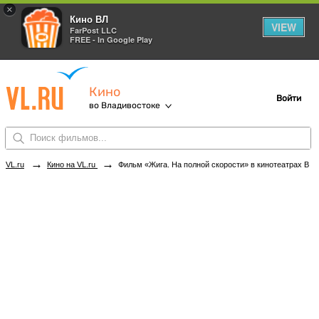
×
Кино ВЛ
VIEW
FarPost LLC
FREE - In Google Play
Кино
Войти
во Владивостоке
→
→
VL.ru
Кино на VL.ru
Фильм «Жига. На полной скорости» в кинотеатрах Владивостока. Купить билеты!