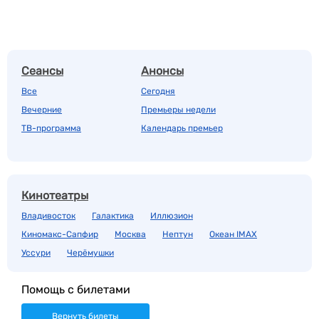
Сеансы
Анонсы
Все
Сегодня
Вечерние
Премьеры недели
ТВ-программа
Календарь премьер
Кинотеатры
Владивосток
Галактика
Иллюзион
Киномакс-Сапфир
Москва
Нептун
Океан IMAX
Уссури
Черёмушки
Помощь с билетами
Вернуть билеты