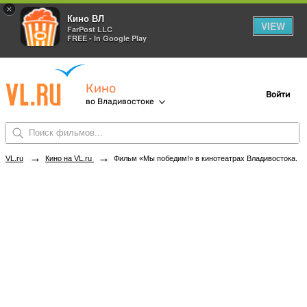
×
Кино ВЛ
VIEW
FarPost LLC
FREE - In Google Play
Кино
Войти
во Владивостоке
→
→
VL.ru
Кино на VL.ru
Фильм «Мы победим!» в кинотеатрах Владивостока. Купить билеты!