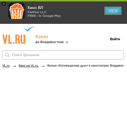
×
Кино ВЛ
VIEW
FarPost LLC
FREE - In Google Play
Кино
Войти
во Владивостоке
→
→
VL.ru
Кино на VL.ru
Фильм «Коллекционер душ» в кинотеатрах Владивостока. Купить билеты!