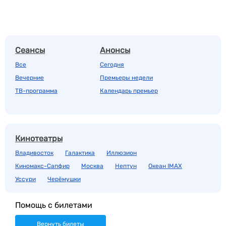
Сеансы
Анонсы
Все
Сегодня
Вечерние
Премьеры недели
ТВ-программа
Календарь премьер
Кинотеатры
Владивосток
Галактика
Иллюзион
Киномакс-Сапфир
Москва
Нептун
Океан IMAX
Уссури
Черёмушки
Помощь с билетами
Вернуть билеты