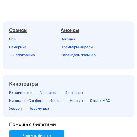
Сеансы
Анонсы
Все
Сегодня
Вечерние
Премьеры недели
ТВ-программа
Календарь премьер
Кинотеатры
Владивосток
Галактика
Иллюзион
Киномакс-Сапфир
Москва
Нептун
Океан IMAX
Уссури
Черёмушки
Помощь с билетами
Вернуть билеты