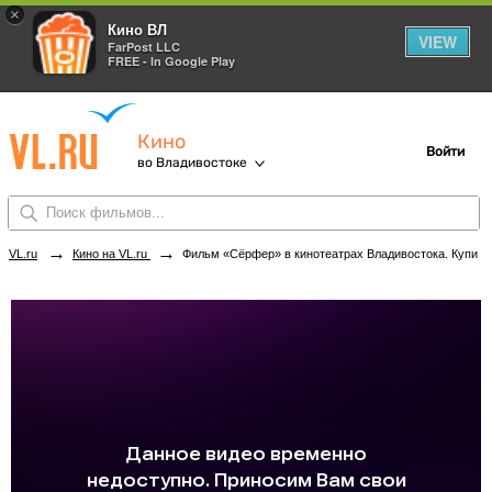
×
Кино ВЛ
VIEW
FarPost LLC
FREE - In Google Play
Кино
Войти
во Владивостоке
→
→
VL.ru
Кино на VL.ru
Фильм «Сёрфер» в кинотеатрах Владивостока. Купить билеты!