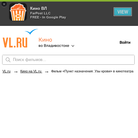
×
Кино ВЛ
VIEW
FarPost LLC
FREE - In Google Play
Кино
Войти
во Владивостоке
→
→
VL.ru
Кино на VL.ru
Фильм «Пункт назначения: Узы крови» в кинотеатрах Владивостока. Купить билеты!