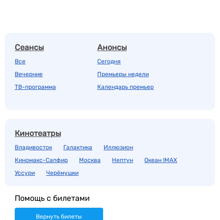
Сеансы
Анонсы
Все
Сегодня
Вечерние
Премьеры недели
ТВ-программа
Календарь премьер
Кинотеатры
Владивосток
Галактика
Иллюзион
Киномакс-Сапфир
Москва
Нептун
Океан IMAX
Уссури
Черёмушки
Помощь с билетами
Вернуть билеты