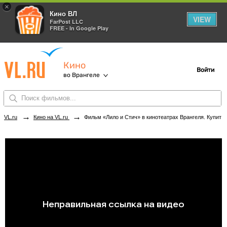
×
Кино ВЛ
VIEW
FarPost LLC
FREE - In Google Play
Кино
Войти
во Врангеле
→
→
VL.ru
Кино на VL.ru
Фильм «Лило и Стич» в кинотеатрах Врангеля. Купить билеты!