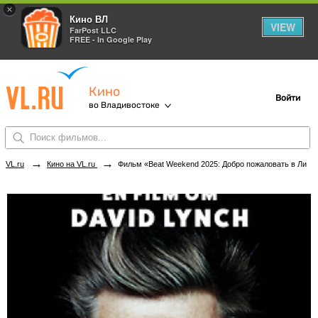
×
Кино ВЛ
VIEW
FarPost LLC
FREE - In Google Play
Кино
Войти
во Владивостоке
→
→
VL.ru
Кино на VL.ru
Фильм «Beat Weekend 2025: Добро пожаловать в Линчлэнд» в кинотеатрах Владивостока. Купить билеты!