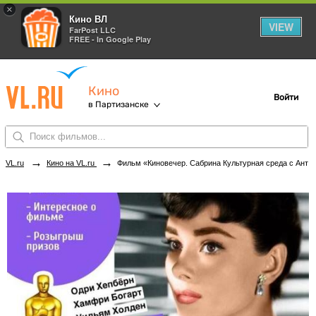
×
Кино ВЛ
VIEW
FarPost LLC
FREE - In Google Play
Кино
Войти
в Партизанске
→
→
VL.ru
Кино на VL.ru
Фильм «Киновечер. Сабрина Культурная среда с Антониной Шумелиской» в кинотеатрах Партизанска. Купить билеты!