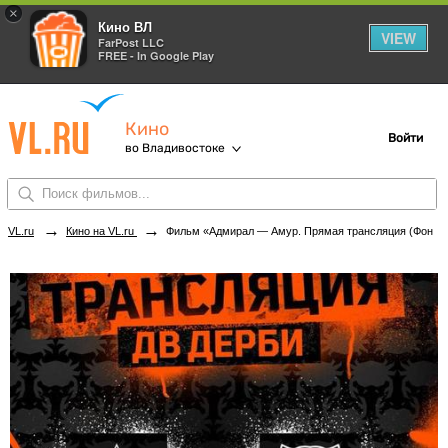
×
Кино ВЛ
VIEW
FarPost LLC
FREE - In Google Play
Кино
Войти
во Владивостоке
→
→
VL.ru
Кино на VL.ru
Фильм «Адмирал — Амур. Прямая трансляция (Фонбет Чемпионат КХЛ 2025)» в кинотеатрах Владивостока. Купить билеты!