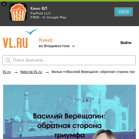
×
Кино ВЛ
VIEW
FarPost LLC
FREE - In Google Play
Кино
Войти
во Владивостоке
→
→
VL.ru
Кино на VL.ru
Фильм ««Василий Верещагин: обратная сторона триумфа» — Лекция Ю. Климко» в кинотеатрах Владивостока. Купить билеты!