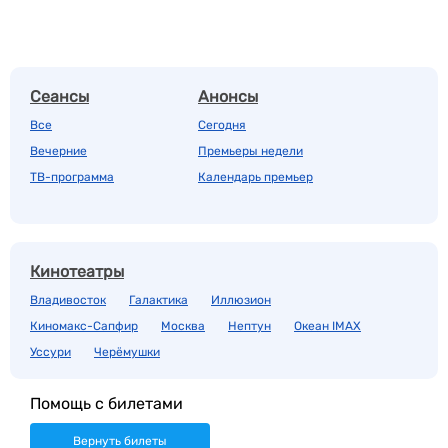
Сеансы
Анонсы
Все
Сегодня
Вечерние
Премьеры недели
ТВ-программа
Календарь премьер
Кинотеатры
Владивосток
Галактика
Иллюзион
Киномакс-Сапфир
Москва
Нептун
Океан IMAX
Уссури
Черёмушки
Помощь с билетами
Вернуть билеты