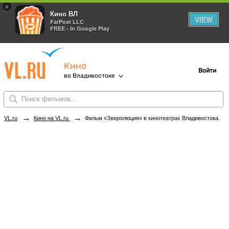
×
Кино ВЛ
VIEW
FarPost LLC
FREE - In Google Play
Кино
Войти
во Владивостоке
→
→
VL.ru
Кино на VL.ru
Фильм «Зверолюция» в кинотеатрах Владивостока. Купить билеты!