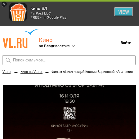
×
Кино ВЛ
VIEW
FarPost LLC
FREE - In Google Play
Кино
Войти
во Владивостоке
→
→
VL.ru
Кино на VL.ru
Фильм «Цикл лекций Ксении Бариновой «‎Анатомия шедевра: «‎Унесенные ветром»» в кинотеатрах Владивостока. Купить билеты!