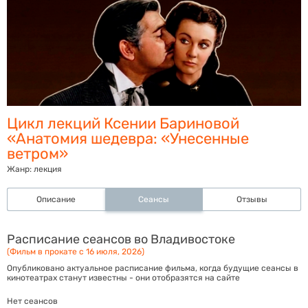
Цикл лекций Ксении Бариновой
«‎Анатомия шедевра: «‎Унесенные
ветром»
Жанр:
лекция
Описание
Сеансы
Отзывы
Расписание сеансов во Владивостоке
(Фильм в прокате с 16 июля, 2026)
Опубликовано актуальное расписание фильма, когда будущие сеансы в
кинотеатрах станут известны - они отобразятся на сайте
Нет сеансов