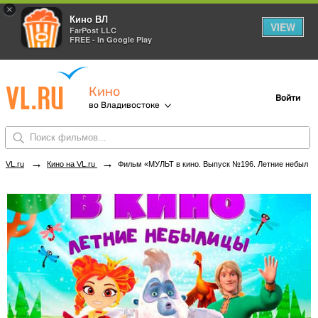
×
Кино ВЛ
VIEW
FarPost LLC
FREE - In Google Play
Кино
Войти
во Владивостоке
→
→
VL.ru
Кино на VL.ru
Фильм «МУЛЬТ в кино. Выпуск №196. Летние небылицы» в кинотеатрах Владивостока. Купить билеты!