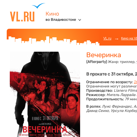
Кино
во Владивостоке
→
VL.ru
Кино на V
Вечеринка
(Afterparty)
Жанр:
триллер,
В прокате с 31 октября, 
Ограничение по возрасту:
1
Ограничения могут различа
Производство:
Llanero Film
Режиссер:
Мигель Ларрайа
Продолжительность:
79 мин
В ролях:
Луис Фернандес,
А
Давид Сеихо,
Урсула Корбе