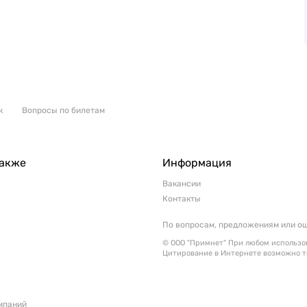
к
Вопросы по билетам
также
Информация
Вакансии
Контакты
По вопросам, предложениям или о
© ООО "Примнет" При любом использов
Цитирование в Интернете возможно т
мпаний