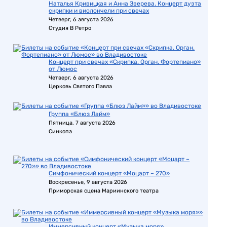
Наталья Кривицкая и Анна Зверева. Концерт дуэта
скрипки и виолончели при свечах
Четверг, 6 августа 2026
Студия В Ретро
Концерт при свечах «Скрипка. Орган. Фортепиано»
от Люмос
Четверг, 6 августа 2026
Церковь Святого Павла
Группа «Блюз Лайм»
Пятница, 7 августа 2026
Синкопа
Симфонический концерт «Моцарт – 270»
Воскресенье, 9 августа 2026
Приморская сцена Мариинского театра
Иммерсивный концерт «Музыка моря»