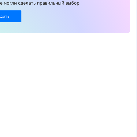
е могли сделать правильный выбор
удить