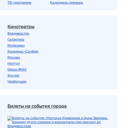
ТВ-программа
Календарь премьер
Кинотеатры
Владивосток
Галактика
Иллюзион
Киномакс-Сапфир
Москва
Нептун
Океан IMAX
Уссури
Черёмушки
Билеты на события города