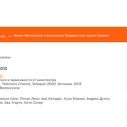
→
L.ru
Фильм «Вечеринка» в кинотеатрах Владивостока. Купить билеты!
 ужасы
2013
6+
ться в зависимости от кинотеатра
s, Telecinco Cinema, Telespan 2000, Испания, 2013
 Валенсуела
.
лисия Санс,
Росио Леон,
Ана Кальдас,
Хуан Бланко,
Андреа Дуэсо,
ро,
Ева Угарте,
Коте Солер