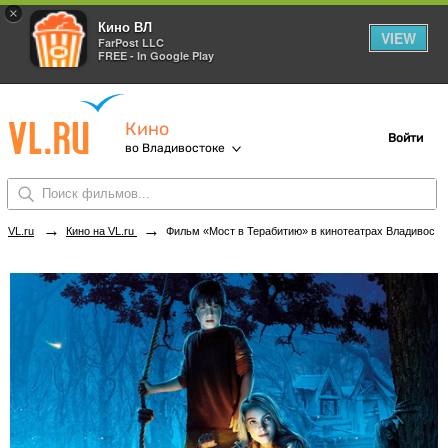
×
Кино ВЛ
VIEW
FarPost LLC
FREE - In Google Play
Кино
Войти
во Владивостоке
→
→
VL.ru
Кино на VL.ru
Фильм «Мост в Терабитию» в кинотеатрах Владивостока. Купить билеты!