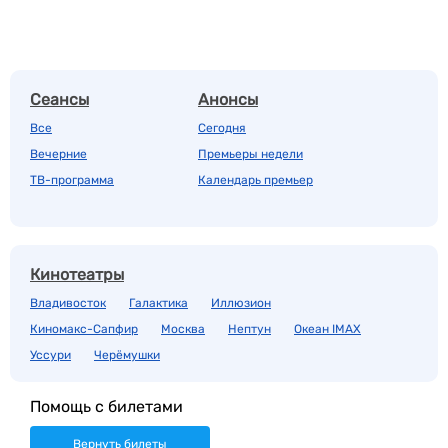
Сеансы
Анонсы
Все
Сегодня
Вечерние
Премьеры недели
ТВ-программа
Календарь премьер
Кинотеатры
Владивосток
Галактика
Иллюзион
Киномакс-Сапфир
Москва
Нептун
Океан IMAX
Уссури
Черёмушки
Помощь с билетами
Вернуть билеты