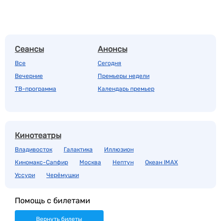
Сеансы
Анонсы
Все
Сегодня
Вечерние
Премьеры недели
ТВ-программа
Календарь премьер
Кинотеатры
Владивосток
Галактика
Иллюзион
Киномакс-Сапфир
Москва
Нептун
Океан IMAX
Уссури
Черёмушки
Помощь с билетами
Вернуть билеты