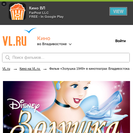
×
Кино ВЛ
VIEW
FarPost LLC
FREE - In Google Play
Кино
Войти
во Владивостоке
→
→
VL.ru
Кино на VL.ru
Фильм «Золушка 1949» в кинотеатрах Владивостока. Купить билеты!