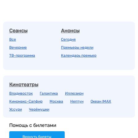
Сеансы
Анонсы
Все
Сегодня
Вечерние
Премьеры недели
ТВ-программа
Календарь премьер
Кинотеатры
Владивосток
Галактика
Иллюзион
Киномакс-Сапфир
Москва
Нептун
Океан IMAX
Уссури
Черёмушки
Помощь с билетами
Вернуть билеты