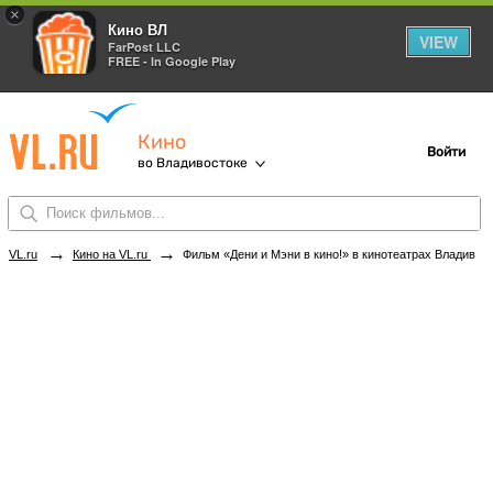
×
Кино ВЛ
VIEW
FarPost LLC
FREE - In Google Play
Кино
Войти
во Владивостоке
→
→
VL.ru
Кино на VL.ru
Фильм «Дени и Мэни в кино!» в кинотеатрах Владивостока. Купить билеты!