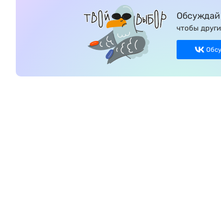
Обсуждай 
чтобы други
Обс