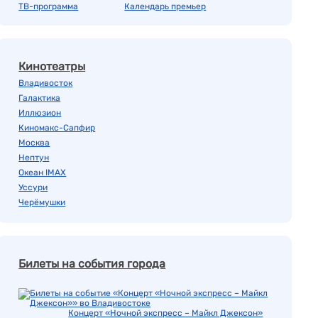
ТВ-программа
Календарь премьер
Кинотеатры
Владивосток
Галактика
Иллюзион
Киномакс-Сапфир
Москва
Нептун
Океан IMAX
Уссури
Черёмушки
Билеты на события города
Концерт «Ночной экспресс – Майкл Джексон»