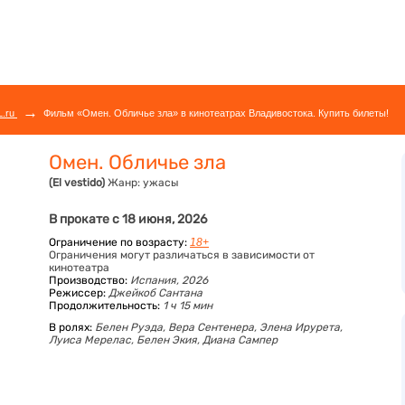
→
L.ru
Фильм «Омен. Обличье зла» в кинотеатрах Владивостока. Купить билеты!
Омен. Обличье зла
(El vestido)
Жанр:
ужасы
В прокате с 18 июня, 2026
Ограничение по возрасту:
18+
Ограничения могут различаться в зависимости от
кинотеатра
Производство:
Испания, 2026
Режиссер:
Джейкоб Сантана
Продолжительность:
1 ч 15 мин
В ролях:
Белен Руэда,
Вера Сентенера,
Элена Ирурета,
Луиса Мерелас,
Белен Экия,
Диана Сампер