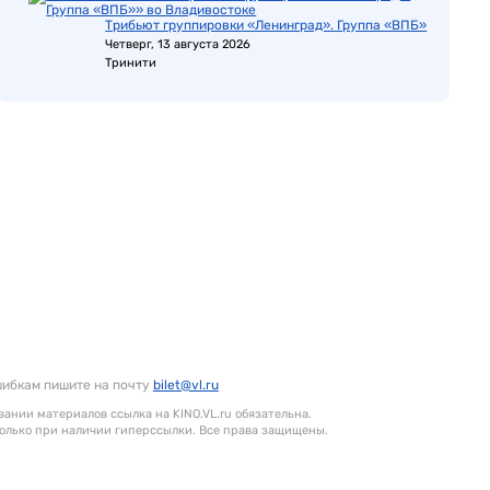
Трибьют группировки «Ленинград». Группа «ВПБ»
Четверг, 13 августа 2026
Тринити
шибкам пишите на почту
bilet@vl.ru
ании материалов ссылка на KINO.VL.ru обязательна.
олько при наличии гиперссылки. Все права защищены.