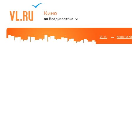
Кино
во Владивостоке
→
VL.ru
Кино на V