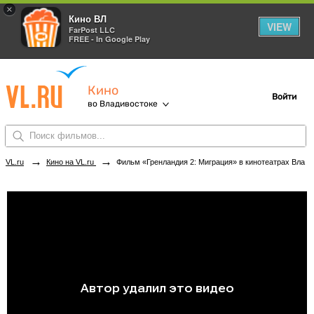
×
Кино ВЛ
VIEW
FarPost LLC
FREE - In Google Play
Кино
Войти
во Владивостоке
→
→
VL.ru
Кино на VL.ru
Фильм «Гренландия 2: Миграция» в кинотеатрах Владивостока. Купить билеты!