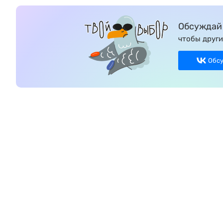
Обсуждай 
чтобы други
Обс