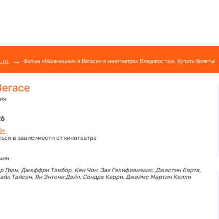
→
L.ru
Фильм «Мальчишник в Вегасе» в кинотеатрах Владивостока. Купить билеты!
Вегасе
ия
26
8+
ться в зависимости от кинотеатра
 мин
р Грэм,
Джеффри Тэмбор,
Кен Чон,
Зак Галифианакис,
Джастин Барта,
айк Тайсон,
Ян Энтони Дэйл,
Сондра Керри,
Джеймс Мартин Келли