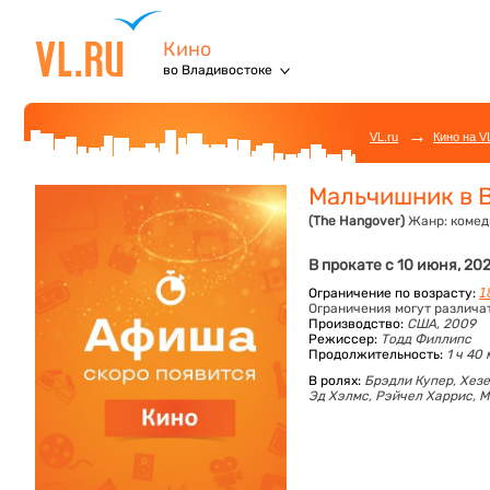
Кино
во Владивостоке
→
VL.ru
Кино на V
Мальчишник в 
(The Hangover)
Жанр:
комед
В прокате с 10 июня, 20
Ограничение по возрасту:
1
Ограничения могут различа
Производство:
США, 2009
Режиссер:
Тодд Филлипс
Продолжительность:
1 ч 40
В ролях:
Брэдли Купер,
Хезе
Эд Хэлмс,
Рэйчел Харрис,
М