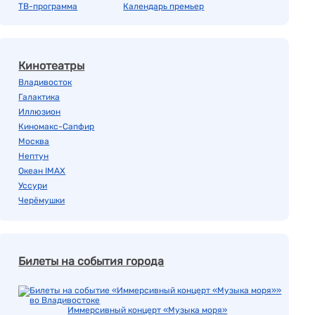
ТВ-программа
Календарь премьер
Кинотеатры
Владивосток
Галактика
Иллюзион
Киномакс-Сапфир
Москва
Нептун
Океан IMAX
Уссури
Черёмушки
Билеты на события города
Иммерсивный концерт «Музыка моря»