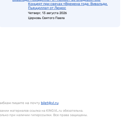
Концерт при свечах «Времена года: Вивальди,
Пьяццолла» от Люмос
Четверг, 13 августа 2026
Церковь Святого Павла
шибкам пишите на почту
bilet@vl.ru
ании материалов ссылка на KINO.VL.ru обязательна.
олько при наличии гиперссылки. Все права защищены.