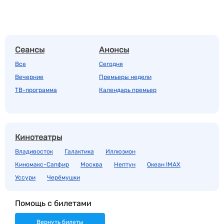
Сеансы
Анонсы
Все
Сегодня
Вечерние
Премьеры недели
ТВ-программа
Календарь премьер
Кинотеатры
Владивосток
Галактика
Иллюзион
Киномакс-Сапфир
Москва
Нептун
Океан IMAX
Уссури
Черёмушки
Помощь с билетами
Вернуть билеты