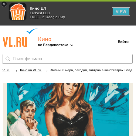
×
Кино ВЛ
VIEW
FarPost LLC
FREE - In Google Play
Кино
Войти
во Владивостоке
→
→
VL.ru
Кино на VL.ru
Фильм «Вчера, сегодня, завтра» в кинотеатрах Владивостока. Купить билеты!