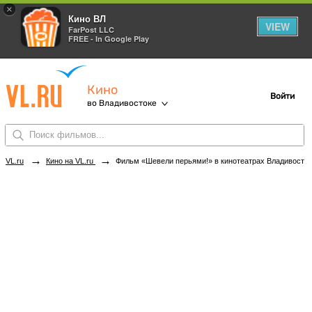
×
Кино ВЛ
VIEW
FarPost LLC
FREE - In Google Play
Кино
Войти
во Владивостоке
→
→
VL.ru
Кино на VL.ru
Фильм «Шевели перьями!» в кинотеатрах Владивостока. Купить билеты!