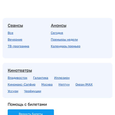
Сеансы
Анонсы
Все
Сегодня
Вечерние
Премьеры недели
ТВ-программа
Календарь премьер
Кинотеатры
Владивосток
Галактика
Иллюзион
Киномакс-Сапфир
Москва
Нептун
Океан IMAX
Уссури
Черёмушки
Помощь с билетами
Вернуть билеты