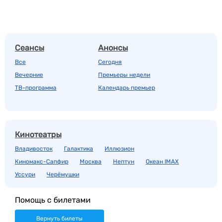
Сеансы
Анонсы
Все
Сегодня
Вечерние
Премьеры недели
ТВ-программа
Календарь премьер
Кинотеатры
Владивосток
Галактика
Иллюзион
Киномакс-Сапфир
Москва
Нептун
Океан IMAX
Уссури
Черёмушки
Помощь с билетами
Вернуть билеты