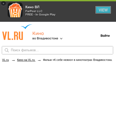
×
Кино ВЛ
VIEW
FarPost LLC
FREE - In Google Play
Кино
Войти
во Владивостоке
→
→
VL.ru
Кино на VL.ru
Фильм «К себе нежно» в кинотеатрах Владивостока. Купить билеты!