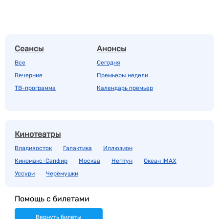
Сеансы
Анонсы
Все
Сегодня
Вечерние
Премьеры недели
ТВ-программа
Календарь премьер
Кинотеатры
Владивосток
Галактика
Иллюзион
Киномакс-Сапфир
Москва
Нептун
Океан IMAX
Уссури
Черёмушки
Помощь с билетами
Вернуть билеты