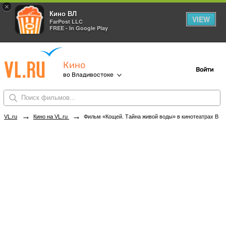
×
Кино ВЛ
VIEW
FarPost LLC
FREE - In Google Play
Кино
Войти
во Владивостоке
→
→
VL.ru
Кино на VL.ru
Фильм «Кощей. Тайна живой воды» в кинотеатрах Владивостока. Купить билеты!