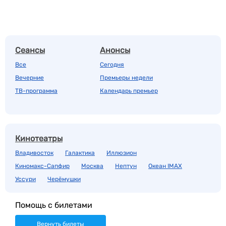
Сеансы
Анонсы
Все
Сегодня
Вечерние
Премьеры недели
ТВ-программа
Календарь премьер
Кинотеатры
Владивосток
Галактика
Иллюзион
Киномакс-Сапфир
Москва
Нептун
Океан IMAX
Уссури
Черёмушки
Помощь с билетами
Вернуть билеты