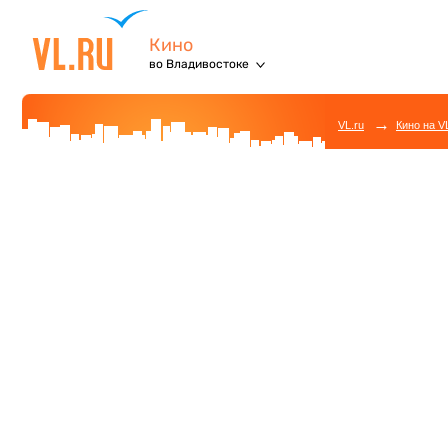
Кино
во Владивостоке
→
VL.ru
Кино на V