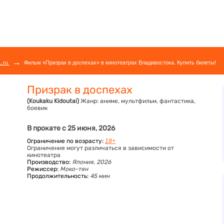
→
L.ru
Фильм «Призрак в доспехах» в кинотеатрах Владивостока. Купить билеты!
Призрак в доспехах
(Koukaku Kidoutai)
Жанр:
аниме, мультфильм, фантастика,
боевик
В прокате с 25 июня, 2026
Ограничение по возрасту:
18+
Ограничения могут различаться в зависимости от
кинотеатра
Производство:
Япония, 2026
Режиссер:
Моко-тян
Продолжительность:
45 мин