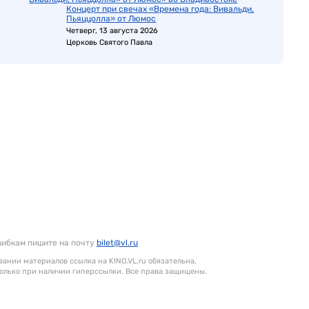
Концерт при свечах «Времена года: Вивальди,
Пьяццолла» от Люмос
Четверг, 13 августа 2026
Церковь Святого Павла
шибкам пишите на почту
bilet@vl.ru
ании материалов ссылка на KINO.VL.ru обязательна.
олько при наличии гиперссылки. Все права защищены.