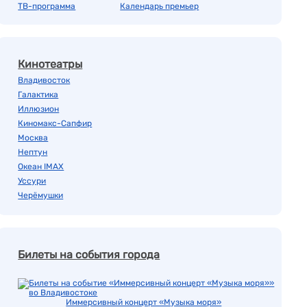
ТВ-программа
Календарь премьер
Кинотеатры
Владивосток
Галактика
Иллюзион
Киномакс-Сапфир
Москва
Нептун
Океан IMAX
Уссури
Черёмушки
Билеты на события города
Иммерсивный концерт «Музыка моря»