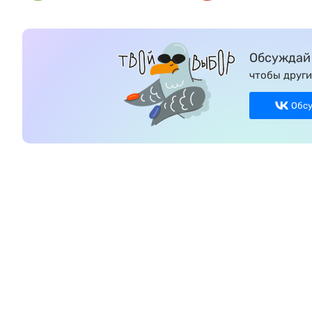
Обсуждай 
чтобы други
Обс