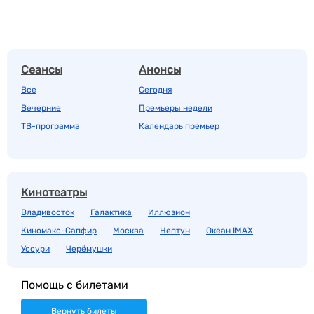
Сеансы
Анонсы
Все
Сегодня
Вечерние
Премьеры недели
ТВ-программа
Календарь премьер
Кинотеатры
Владивосток
Галактика
Иллюзион
Киномакс-Сапфир
Москва
Нептун
Океан IMAX
Уссури
Черёмушки
Помощь с билетами
Вернуть билеты