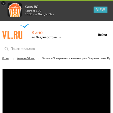
×
Кино ВЛ
VIEW
FarPost LLC
FREE - In Google Play
Кино
Войти
во Владивостоке
→
→
VL.ru
Кино на VL.ru
Фильм «Презрение» в кинотеатрах Владивостока. Купить билеты!