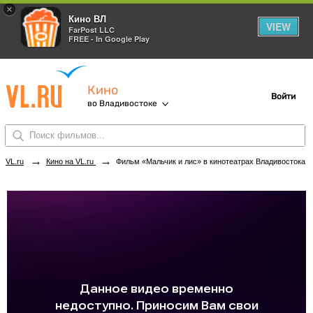
×
Кино ВЛ
VIEW
FarPost LLC
FREE - In Google Play
Кино
Войти
во Владивостоке
→
→
VL.ru
Кино на VL.ru
Фильм «Мальчик и лис» в кинотеатрах Владивостока. Купить билеты!