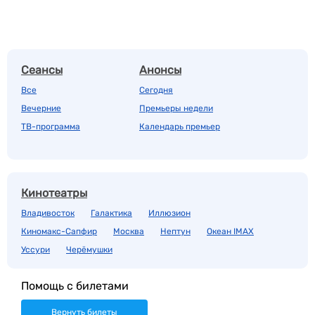
Сеансы
Анонсы
Все
Сегодня
Вечерние
Премьеры недели
ТВ-программа
Календарь премьер
Кинотеатры
Владивосток
Галактика
Иллюзион
Киномакс-Сапфир
Москва
Нептун
Океан IMAX
Уссури
Черёмушки
Помощь с билетами
Вернуть билеты