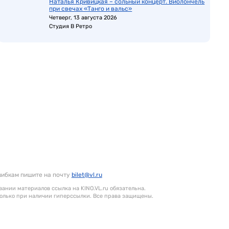
Наталья Кривицкая – сольный концерт. Виолончель
при свечах «Танго и вальс»
Четверг, 13 августа 2026
Студия В Ретро
шибкам пишите на почту
bilet@vl.ru
ании материалов ссылка на KINO.VL.ru обязательна.
олько при наличии гиперссылки. Все права защищены.