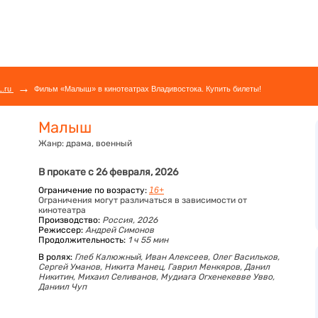
→
L.ru
Фильм «Малыш» в кинотеатрах Владивостока. Купить билеты!
Малыш
Жанр:
драма, военный
В прокате с 26 февраля, 2026
Ограничение по возрасту:
16+
Ограничения могут различаться в зависимости от
кинотеатра
Производство:
Россия, 2026
Режиссер:
Андрей Симонов
Продолжительность:
1 ч 55 мин
В ролях:
Глеб Калюжный,
Иван Алексеев,
Олег Васильков,
Сергей Уманов,
Никита Манец,
Гаврил Менкяров,
Данил
Никитин,
Михаил Селиванов,
Мудиага Огхенекевве Увво,
Даниил Чуп