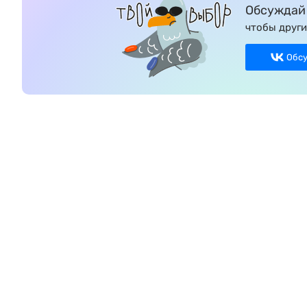
Обсуждай 
чтобы други
Обс