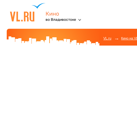
Кино
во Владивостоке
→
VL.ru
Кино на V