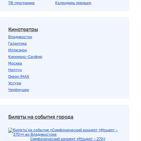
ТВ-программа
Календарь премьер
Кинотеатры
Владивосток
Галактика
Иллюзион
Киномакс-Сапфир
Москва
Нептун
Океан IMAX
Уссури
Черёмушки
Билеты на события города
Симфонический концерт «Моцарт – 270»