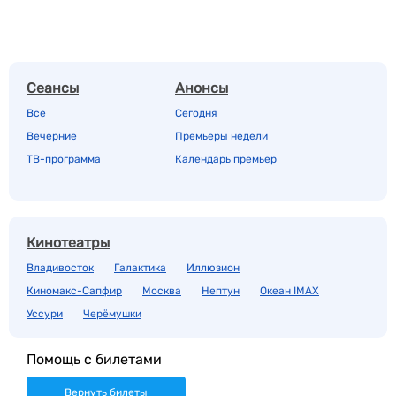
Сеансы
Анонсы
Все
Сегодня
Вечерние
Премьеры недели
ТВ-программа
Календарь премьер
Кинотеатры
Владивосток
Галактика
Иллюзион
Киномакс-Сапфир
Москва
Нептун
Океан IMAX
Уссури
Черёмушки
Помощь с билетами
Вернуть билеты