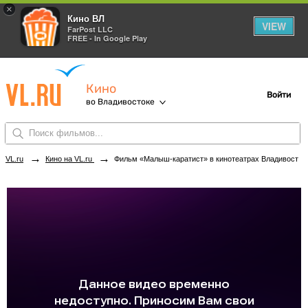
×
Кино ВЛ
VIEW
FarPost LLC
FREE - In Google Play
Кино
Войти
во Владивостоке
→
→
VL.ru
Кино на VL.ru
Фильм «Малыш-каратист» в кинотеатрах Владивостока. Купить билеты!