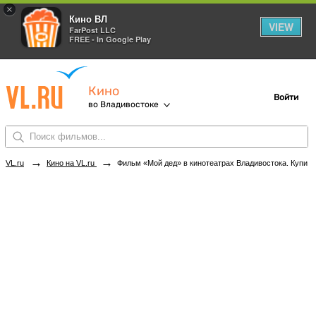
×
Кино ВЛ
VIEW
FarPost LLC
FREE - In Google Play
Кино
Войти
во Владивостоке
→
→
VL.ru
Кино на VL.ru
Фильм «Мой дед» в кинотеатрах Владивостока. Купить билеты!