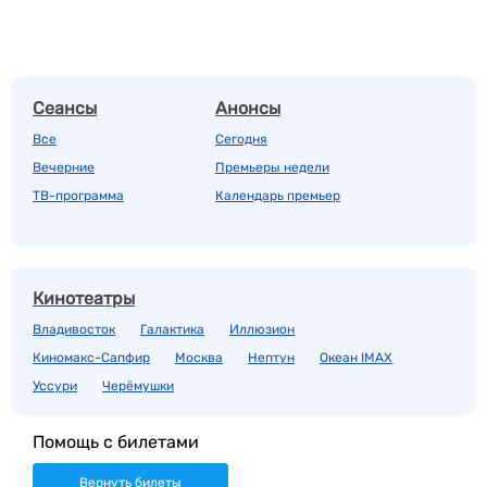
Сеансы
Анонсы
Все
Сегодня
Вечерние
Премьеры недели
ТВ-программа
Календарь премьер
Кинотеатры
Владивосток
Галактика
Иллюзион
Киномакс-Сапфир
Москва
Нептун
Океан IMAX
Уссури
Черёмушки
Помощь с билетами
Вернуть билеты