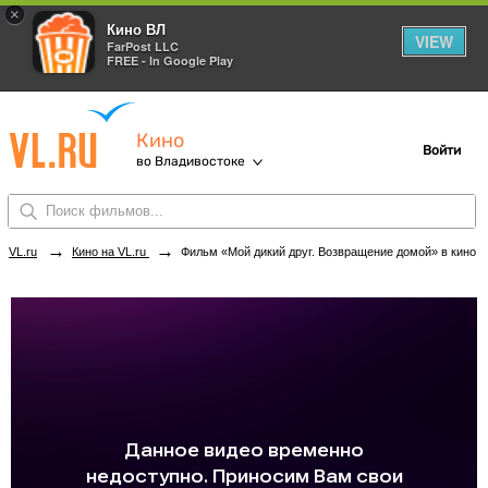
×
Кино ВЛ
VIEW
FarPost LLC
FREE - In Google Play
Кино
Войти
во Владивостоке
→
→
VL.ru
Кино на VL.ru
Фильм «Мой дикий друг. Возвращение домой» в кинотеатрах Владивостока. Купить билеты!