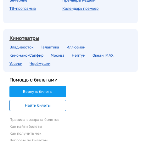
Вечерние
Премьеры недели
ТВ-программа
Календарь премьер
Кинотеатры
Владивосток
Галактика
Иллюзион
Киномакс-Сапфир
Москва
Нептун
Океан IMAX
Уссури
Черёмушки
Помощь с билетами
Вернуть билеты
Найти билеты
Правила возврата билетов
Как найти билеты
Как получить чек
Вопросы по билетам