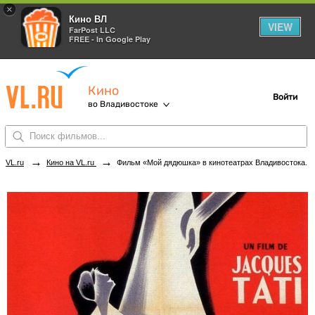
×
Кино ВЛ
VIEW
FarPost LLC
FREE - In Google Play
Кино
Войти
во Владивостоке
→
→
VL.ru
Кино на VL.ru
Фильм «Мой дядюшка» в кинотеатрах Владивостока. Купить билеты!