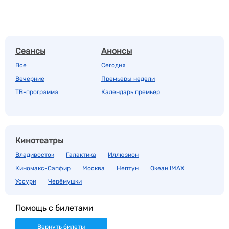
Сеансы
Анонсы
Все
Сегодня
Вечерние
Премьеры недели
ТВ-программа
Календарь премьер
Кинотеатры
Владивосток
Галактика
Иллюзион
Киномакс-Сапфир
Москва
Нептун
Океан IMAX
Уссури
Черёмушки
Помощь с билетами
Вернуть билеты