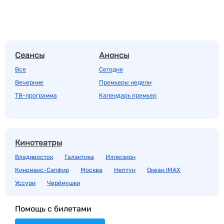
Сеансы
Анонсы
Все
Сегодня
Вечерние
Премьеры недели
ТВ-программа
Календарь премьер
Кинотеатры
Владивосток
Галактика
Иллюзион
Киномакс-Сапфир
Москва
Нептун
Океан IMAX
Уссури
Черёмушки
Помощь с билетами