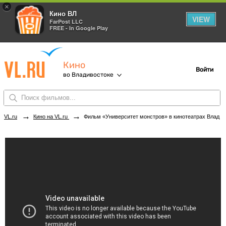
×
Кино ВЛ
VIEW
FarPost LLC
FREE - In Google Play
Кино
Войти
во Владивостоке
→
→
VL.ru
Кино на VL.ru
Фильм «Университет монстров» в кинотеатрах Владивостока. Купить билеты!