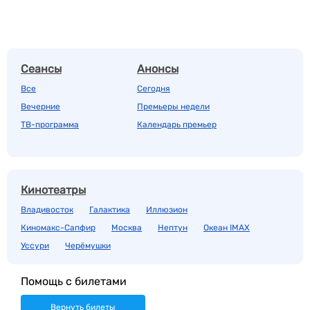
Сеансы
Анонсы
Все
Сегодня
Вечерние
Премьеры недели
ТВ-программа
Календарь премьер
Кинотеатры
Владивосток
Галактика
Иллюзион
Киномакс-Сапфир
Москва
Нептун
Океан IMAX
Уссури
Черёмушки
Помощь с билетами
Вернуть билеты