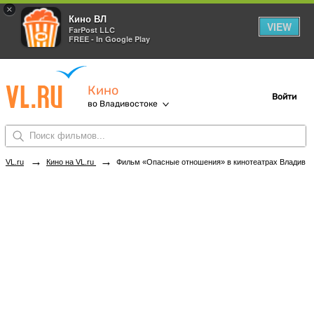
×
Кино ВЛ
VIEW
FarPost LLC
FREE - In Google Play
Кино
Войти
во Владивостоке
→
→
VL.ru
Кино на VL.ru
Фильм «Опасные отношения» в кинотеатрах Владивостока. Купить билеты!