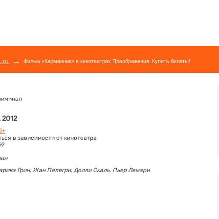
→
L.ru
Фильм «Карманник» в кинотеатрах Преображения. Купить билеты!
риминал
, 2012
6+
ться в зависимости от кинотеатра
59
мин
арика Грин,
Жан Пелегри,
Долли Скаль,
Пьер Лемари