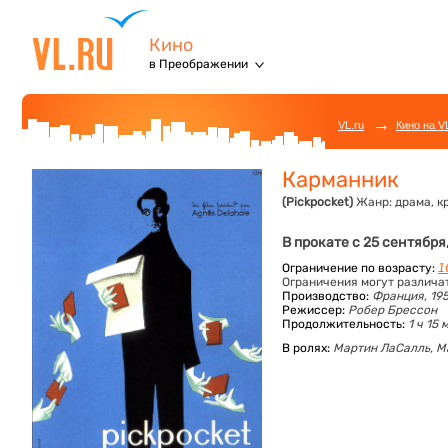
Кино
в Преображении
→
VL.ru
Кино на V
Карманник
(Pickpocket)
Жанр:
драма, к
В прокате с 25 сентября
Ограничение по возрасту:
1
Ограничения могут различа
Производство:
Франция, 19
Режиссер:
Робер Брессон
Продолжительность:
1 ч 15 
В ролях:
Мартин ЛаСалль,
М