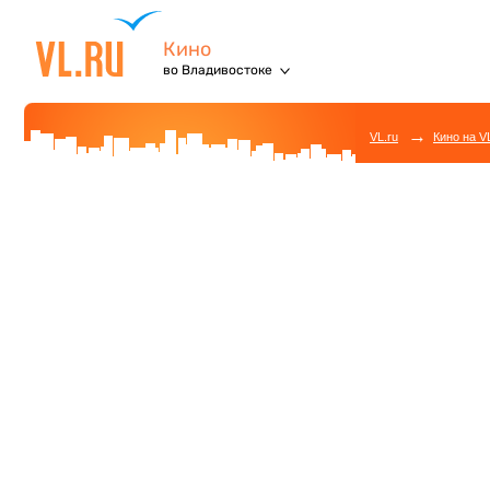
Кино
во Владивостоке
→
VL.ru
Кино на V