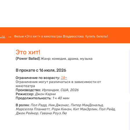
→
L.ru
Фильм «Это хит!» в кинотеатрах Владивостока. Купить билеты!
Это хит!
(Power Ballad)
Жанр:
комедия, драма, музыка
В прокате с 16 июля, 2026
Ограничение по возрасту:
18+
Ограничения могут различаться в зависимости от
кинотеатра
Производство:
Ирландия, США, 2026
Режиссер:
Джон Карни
Продолжительность:
1 ч 40 мин
В ролях:
Пол Радд,
Ник Джонас,
Питер МакДональд,
Марселла Планкетт,
Рори Кинэн,
Кит МакЭрлин,
Пол Рейд,
Джек Рейнор,
Гавана Роуз Лю