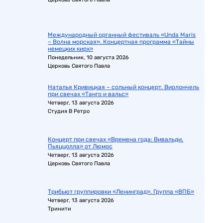
Международный органный фестиваль «Unda Maris
– Волна морская». Концертная программа «Тайны
немецких кирх»
Понедельник, 10 августа 2026
Церковь Святого Павла
Наталья Кривицкая – сольный концерт. Виолончель
при свечах «Танго и вальс»
Четверг, 13 августа 2026
Студия В Ретро
Концерт при свечах «Времена года: Вивальди,
Пьяццолла» от Люмос
Четверг, 13 августа 2026
Церковь Святого Павла
Трибьют группировки «Ленинград». Группа «ВПБ»
Четверг, 13 августа 2026
Тринити