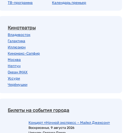
ТВ-программа
Календарь премьер
Кинотеатры
Владивосток
Галактика
Иллюзион
Киномакс-Сапфир
Москва
Нептун
Океан IMAX
Уссури
Черёмушки
Билеты на события города
Концерт «Ночной экспресс – Майкл Джексон»
Воскресенье, 9 августа 2026
Церковь Святого Павла