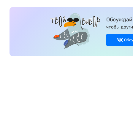
Обсуждай 
чтобы други
Обс