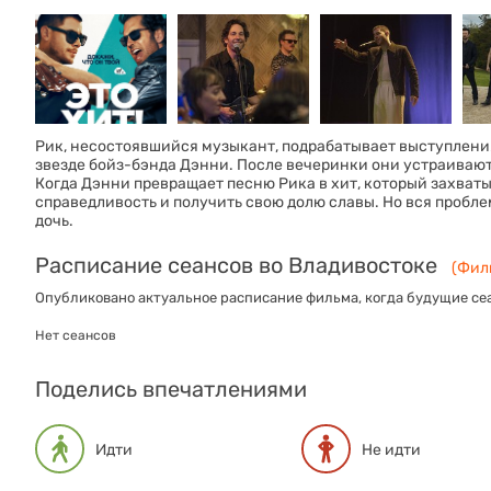
Рик, несостоявшийся музыкант, подрабатывает выступлениям
звезде бойз-бэнда Дэнни. После вечеринки они устраиваю
Когда Дэнни превращает песню Рика в хит, который захват
справедливость и получить свою долю славы. Но вся проблем
дочь.
Расписание сеансов во Владивостоке
(Филь
Опубликовано актуальное расписание фильма, когда будущие сеа
Нет сеансов
Поделись впечатлениями
Идти
Не идти