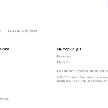
к
Вопросы по билетам
также
Информация
Вакансии
Контакты
По вопросам, предложениям или о
© ООО "Примнет" При любом использов
Цитирование в Интернете возможно т
мпаний