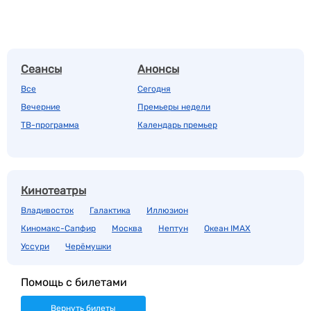
Сеансы
Анонсы
Все
Сегодня
Вечерние
Премьеры недели
ТВ-программа
Календарь премьер
Кинотеатры
Владивосток
Галактика
Иллюзион
Киномакс-Сапфир
Москва
Нептун
Океан IMAX
Уссури
Черёмушки
Помощь с билетами
Вернуть билеты