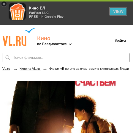
×
Кино ВЛ
VIEW
FarPost LLC
FREE - In Google Play
Кино
Войти
во Владивостоке
→
→
VL.ru
Кино на VL.ru
Фильм «В погоне за счастьем» в кинотеатрах Владивостока. Купить билеты!