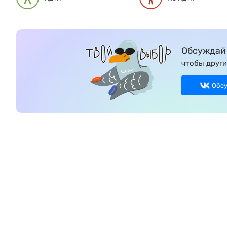
Обсуждай 
чтобы други
Обс