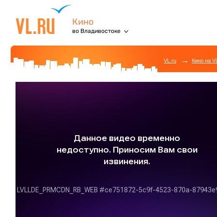
Кино
во Владивостоке
→
VL.ru
Кино на V