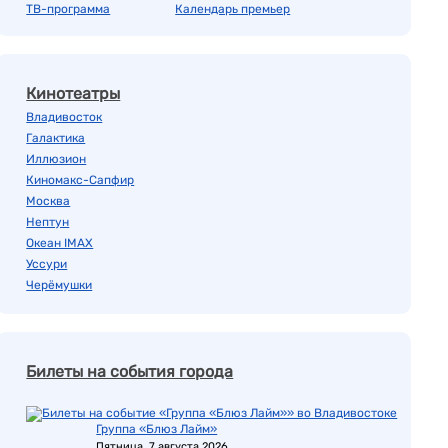
ТВ-программа
Календарь премьер
Кинотеатры
Владивосток
Галактика
Иллюзион
Киномакс-Сапфир
Москва
Нептун
Океан IMAX
Уссури
Черёмушки
Билеты на события города
Группа «Блюз Лайм»
Пятница, 7 августа 2026