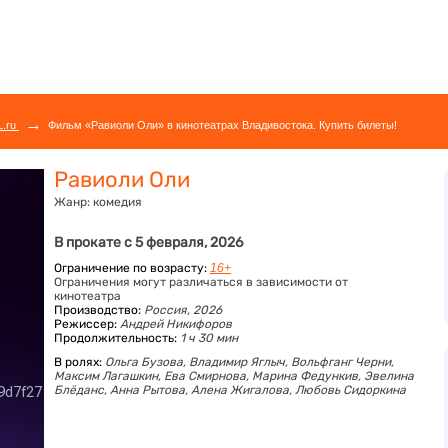
→
L.ru
Фильм «Равиоли Оли» в кинотеатрах Владивостока. Купить билеты!
Равиоли Оли
Жанр:
комедия
В прокате с 5 февраля, 2026
Ограничение по возрасту:
16+
Ограничения могут различаться в зависимости от
кинотеатра
Производство:
Россия, 2026
Режиссер:
Андрей Никифоров
Продолжительность:
1 ч 30 мин
В ролях:
Ольга Бузова,
Владимир Яглыч,
Вольфганг Черни,
Максим Лагашкин,
Ева Смирнова,
Марина Федункив,
Эвелина
Блёданс,
Анна Рытова,
Алена Жигалова,
Любовь Сидоркина