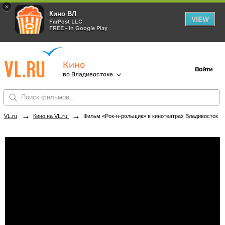
×
Кино ВЛ
VIEW
FarPost LLC
FREE - In Google Play
Кино
Войти
во Владивостоке
→
→
VL.ru
Кино на VL.ru
Фильм «Рок-н-рольщик» в кинотеатрах Владивостока. Купить билеты!