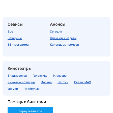
Сеансы
Анонсы
Все
Сегодня
Вечерние
Премьеры недели
ТВ-программа
Календарь премьер
Кинотеатры
Владивосток
Галактика
Иллюзион
Киномакс-Сапфир
Москва
Нептун
Океан IMAX
Уссури
Черёмушки
Помощь с билетами
Вернуть билеты