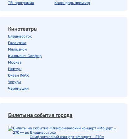
ТВ-программа
Календарь премьер
Кинотеатры
Владивосток
Галактика
Иллюзион
Киномакс-Сапфир
Москва
Нептун
Океан IMAX
Уссури
Черёмушки
Билеты на события города
Симфонический концерт «Моцарт – 270»