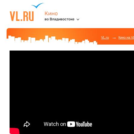
Кино
во Владивостоке
→
VL.ru
Кино на V