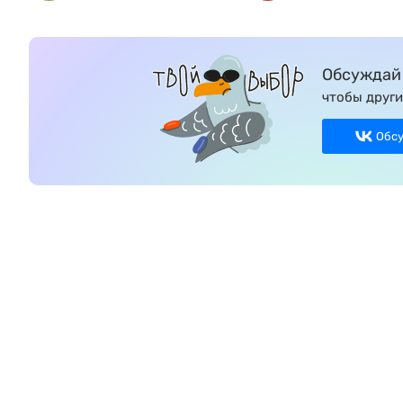
Обсуждай 
чтобы други
Обс