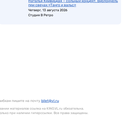
Наталья Кривицкая – сольный концерт. Виолончель
при свечах «Танго и вальс»
Четверг, 13 августа 2026
Студия В Ретро
шибкам пишите на почту
bilet@vl.ru
ании материалов ссылка на KINO.VL.ru обязательна.
олько при наличии гиперссылки. Все права защищены.