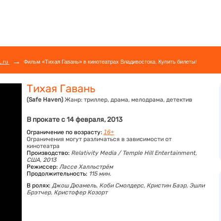
→
L.ru
Фильм «Тихая Гавань» в кинотеатрах Владивостока. Купить билеты!
Тихая Гавань
(Safe Haven)
Жанр:
триллер, драма, мелодрама, детектив
В прокате с 14 февраля, 2013
Ограничение по возрасту:
16+
Ограничения могут различаться в зависимости от
кинотеатра
Производство:
Relativity Media / Temple Hill Entertainment,
США, 2013
Режиссер:
Лассе Халльстрём
Продолжительность:
115 мин.
В ролях:
Джош Дюамель,
Коби Смолдерс,
Кристин Баэр,
Эшли
Брэтчер,
Кристофер Козорт